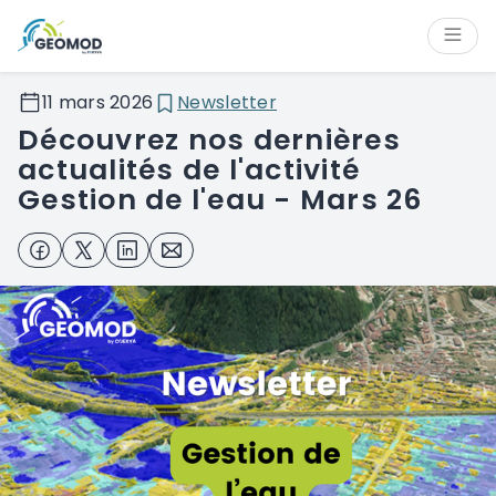
Panneau de gestion des cookies
Contenu
Navigation
Navigation latérale
11 mars 2026
Newsletter
Pied de page
Découvrez nos dernières
actualités de l'activité
Gestion de l'eau - Mars 26