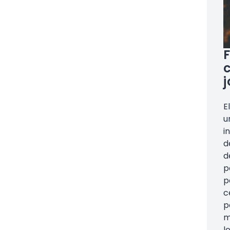
E
u
i
d
d
p
p
c
p
m
l