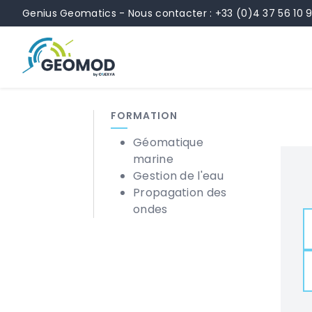
Panneau de gestion des cookies
Contenu
Navigation
Navigation latérale
Pied de pa
Genius Geomatics - Nous contacter : +33 (0)4 37 56 10 
FORMATION
Géomatique
marine
Gestion de l'eau
Propagation des
ondes