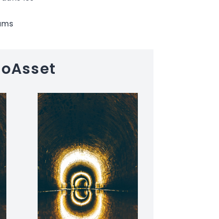
eams
foAsset