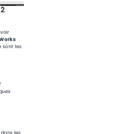
 2
voir
oWorks
e sont les
e
iques
u dans les