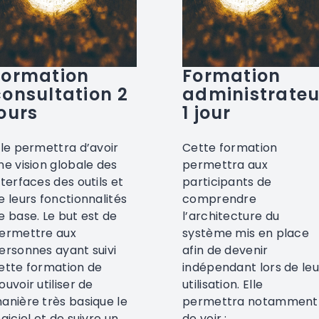
Formation
Formation
consultation 2
administrateu
jours
1 jour
lle permettra d’avoir
Cette formation
ne vision globale des
permettra aux
nterfaces des outils et
participants de
e leurs fonctionnalités
comprendre
e base. Le but est de
l’architecture du
ermettre aux
système mis en place
ersonnes ayant suivi
afin de devenir
ette formation de
indépendant lors de leu
ouvoir utiliser de
utilisation. Elle
anière très basique le
permettra notamment
ogiciel et de suivre un
de voir :